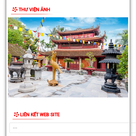
HĐND phường Đông Hải giám sát chuyên đề việc thực hiện nhiệm
THƯ VIỆN ẢNH
thu ngân sách nhà nước năm 2026
Phường Đông Hải tham dự trực tuyến Hội nghị toàn quốc quán tr
Nghị quyết Hội nghị lần thứ ba Ban...
THƯ CẢM ƠN
PHƯỜNG ĐÔNG HẢI TRIỂN KHAI CHƯƠNG TRÌNH ĐỀ ÁN 06 GIAI Đ
2026–2030
UBND phường Đông Hải: Quyết liệt thực hiện nhiệm vụ trọng tâm, 
đà hoàn thành các mục tiêu năm...
Miễn phí 100% chứng thực bản sao điện tử từ bản chính
Công văn số 2470/UBND-KT ngày 27/7/2026 của UBND phường Đ
Hải về việc thông tin, tuyên truyền...
LIÊN KẾT WEB SITE
Đồng chí Giám đốc Sở Nông nghiệp và Môi trường làm việc với phư
Đông Hải, thúc đẩy tiến độ xây...