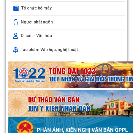
Tổ chức bộ máy
Người phát ngôn
Di sản - Văn hóa
Tác phẩm Văn học, nghệ thuật
Đông Hải triển khai công tác giải phóng mặt bằng Dự án đường sắt 
Cai - Hà Nội - Hải Phòng
Bàn giao mốc giải phóng mặt bằng Dự án phát triển thành phố 
Phòng thích ứng với biến đổi khí...
Đồng chí Chủ tịch UBND phường Đông Hải dự sinh hoạt Chi bộ Tổ 
phố Đoạn Xá 1
Quyết định số 1163/QĐ-UBND ngày 04/8/2026 của UBND phư