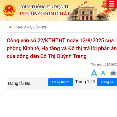
CỔNG THÔNG TIN ĐIỆN TỬ
PHƯỜNG ĐÔNG HẢI
PHẢN ÁNH, KIẾN NGHỊ
Công văn số 22/KTHTĐT ngày 12/8/2025 của
phòng Kinh tế, Hạ tầng và Đô thị trả lời phản á
của công dân Đỗ Thị Quỳnh Trang
19/08/2