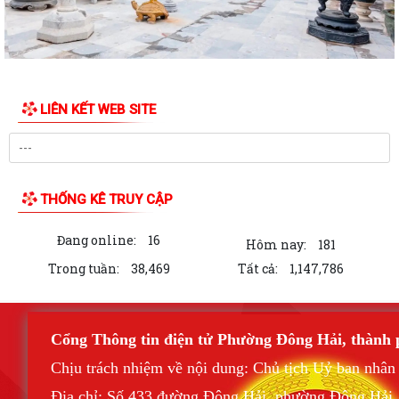
LIÊN KẾT WEB SITE
THỐNG KÊ TRUY CẬP
Đang online:
16
Hôm nay:
181
Trong tuần:
38,469
Tất cả:
1,147,786
Cổng Thông tin điện tử Phường Đông Hải, thành
Chịu trách nhiệm về nội dung: Chủ tịch Uỷ ban nhâ
Địa chỉ: Số 433 đường Đông Hải, phường Đông Hải,