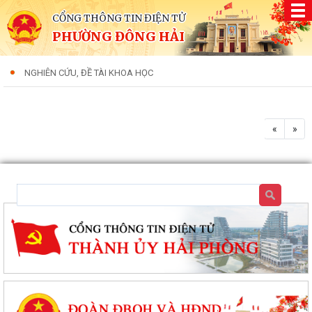
CỔNG THÔNG TIN ĐIỆN TỬ
PHƯỜNG ĐÔNG HẢI
NGHIÊN CỨU, ĐỀ TÀI KHOA HỌC
«
»