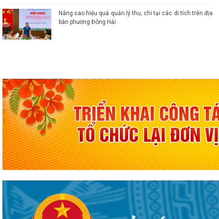
Nâng cao hiệu quả quản lý thu, chi tại các di tích trên địa
bàn phường Đông Hải
Đông Hải triển khai đợt cao điểm khám sức khỏe miễn phí
toàn dân năm 2026
Quyết định số 1143/QĐ-UBND ngày 03/8/2026 của UBND
phường Đông Hải về việc thu hồi đất để thực hiện Dự án
đầu tư xây dựng Trường Tiểu họcTrung học cơ sở Đông
Hải 2 (giai đoạn 1 khối Trung học cơ sở)
Quyết định số 1142/QĐ-UBND ngày 03/8/2026 của UBND
phường Đông Hải về việc thu hồi đất để thực hiện Dự án
đầu tư xây dựng Trường Tiểu họcTrung học cơ sở Đông
Hải 2 (giai đoạn 1 khối Trung học cơ sở)
Hải Phòng đẩy nhanh tiến độ đo đạc, lập hồ sơ địa chính
và hoàn thiện cơ sở dữ liệu đất đai