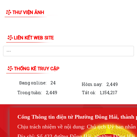
THƯ VIỆN ẢNH
LIÊN KẾT WEB SITE
THỐNG KÊ TRUY CẬP
Đang online:
24
Hôm nay:
2,449
Trong tuần:
2,449
Tất cả:
1,154,217
Cổng Thông tin điện tử Phường Đông Hải, thành
Chịu trách nhiệm về nội dung: Chủ tịch Uỷ ban nhâ
Địa chỉ: Số 433 đường Đông Hải, phường Đông Hải,