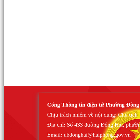
Cổng Thông tin điện tử Phường Đông
Chịu trách nhiệm về nội dung: Chủ tịc
Địa chỉ: Số 433 đường Đông Hải, phườ
Email: ubdonghai@haiphong.gov.vn