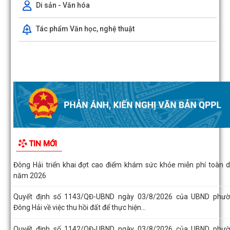
Di sản - Văn hóa
Quyết định số 1163/QĐ-UBND ngày 04/8/2026 của UBND phư
Đông Hải về việc công bố Người phát ngôn...
Tác phẩm Văn học, nghệ thuật
Nâng cao hiệu quả quản lý thu, chi tại các di tích trên địa bàn phư
Đông Hải
Đông Hải triển khai đợt cao điểm khám sức khỏe miễn phí toàn 
năm 2026
Quyết định số 1143/QĐ-UBND ngày 03/8/2026 của UBND phư
Đông Hải về việc thu hồi đất để thực hiện...
Quyết định số 1142/QĐ-UBND ngày 03/8/2026 của UBND phư
Đông Hải về việc thu hồi đất để thực hiện...
Hải Phòng đẩy nhanh tiến độ đo đạc, lập hồ sơ địa chính và hoàn th
cơ sở dữ liệu đất đai
TIN MỚI
Phường Đông Hải tổ chức sinh hoạt dưới cờ tháng 8/2026
Phường Đông Hải: Giao ban Hiệu trưởng, triển khai nhiệm vụ chuẩn