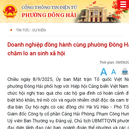
CỔNG THÔNG TIN ĐIỆN TỬ
PHƯỜNG ĐÔNG HẢI
TIN TỨC - SỰ KIỆN
Doanh nghiệp đồng hành cùng phường Đông H
chăm lo an sinh xã hội
09/09/2
Chiều ngày 8/9/2025, Ủy ban Mặt trận Tổ quốc Việt N
phường Đông Hải phối hợp với Hiệp hội Cảng biển Việt Nam
chức hội nghị trao quà cho các hộ gia đình có hoàn cảnh 
biệt khó khăn, trẻ mồ côi và người nhiễm chất độc da cam t
địa bàn. Dự hội nghị có các đồng chí: Hà Vũ Hào - Phó T
Giám đốc Công ty cổ phần Cảng Hải Phòng; Phạm Công Hư
Uỷ viên Ban Thường vụ Đảng uỷ, Chủ tịch UBMTTQVN phườ
đại diện lãnh đạo các ban, ngành đoàn thể phường và các 