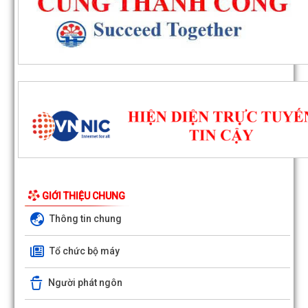
GIỚI THIỆU CHUNG
Đông Hải triển khai công tác giải phóng mặt bằng Dự án đường sắt 
Cai - Hà Nội - Hải Phòng
Thông tin chung
Bàn giao mốc giải phóng mặt bằng Dự án phát triển thành phố 
Tổ chức bộ máy
Phòng thích ứng với biến đổi khí...
Người phát ngôn
Đồng chí Chủ tịch UBND phường Đông Hải dự sinh hoạt Chi bộ Tổ 
phố Đoạn Xá 1