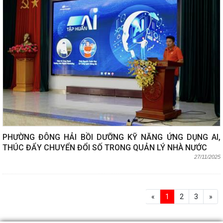
PHƯỜNG ĐÔNG HẢI BỒI DƯỠNG KỸ NĂNG ỨNG DỤNG AI,
THÚC ĐẨY CHUYỂN ĐỔI SỐ TRONG QUẢN LÝ NHÀ NƯỚC
27/11/2025
«
1
2
3
»