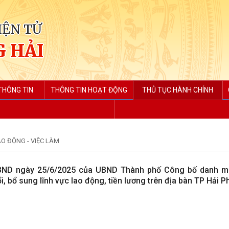
IỆN TỬ
 HẢI
THÔNG TIN
THÔNG TIN HOẠT ĐỘNG
THỦ TỤC HÀNH CHÍNH
AO ĐỘNG - VIỆC LÀM
BND ngày 25/6/2025 của UBND Thành phố Công bố danh mụ
, bổ sung lĩnh vực lao động, tiền lương trên địa bàn TP Hải 