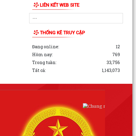
LIÊN KẾT WEB SITE
THỐNG KÊ TRUY CẬP
Đang online:
12
Hôm nay:
769
Trong tuần:
33,756
Tất cả:
1,143,073