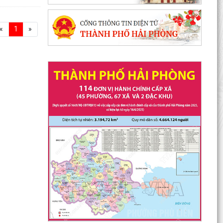
«
1
»