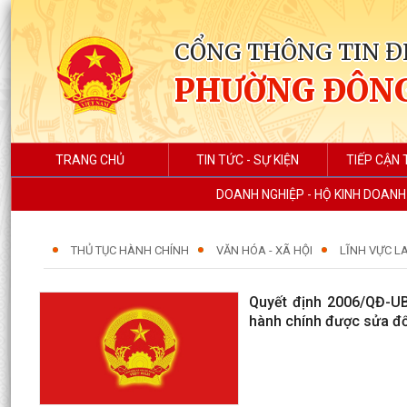
CỔNG THÔNG TIN Đ
PHƯỜNG ĐÔNG
TRANG CHỦ
TIN TỨC - SỰ KIỆN
TIẾP CẬN 
DOANH NGHIỆP - HỘ KINH DOANH
THỦ TỤC HÀNH CHÍNH
VĂN HÓA - XÃ HỘI
LĨNH VỰC L
Quyết định 2006/QĐ-U
hành chính được sửa đổi