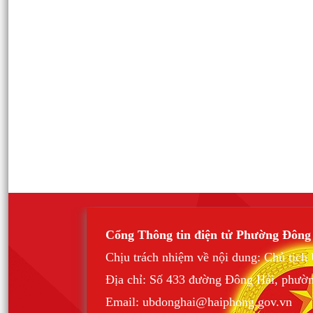
Cổng Thông tin điện tử Phường Đông
Chịu trách nhiệm về nội dung: Chủ tịc
Địa chỉ: Số 433 đường Đông Hải, phườ
Email: ubdonghai@haiphong.gov.vn