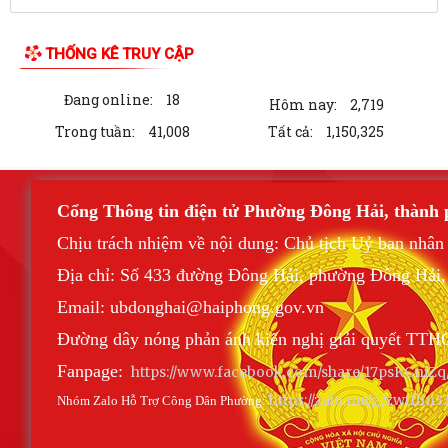
LIÊN KẾT WEB SITE
THỐNG KÊ TRUY CẬP
Đang online:
18
Hôm nay:
2,719
Trong tuần:
41,008
Tất cả:
1,150,325