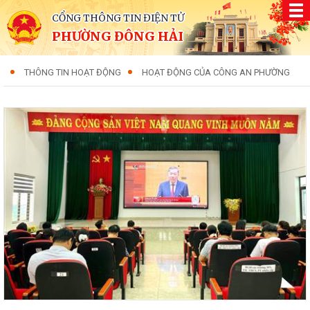
CỔNG THÔNG TIN ĐIỆN TỬ
PHƯỜNG ĐÔNG HẢI
THÔNG TIN HOẠT ĐỘNG
HOẠT ĐỘNG CỦA CÔNG AN PHƯỜNG