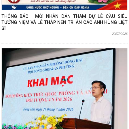
THÔNG BÁO | MỜI NHÂN DÂN THAM DỰ LỄ CẦU SIÊU
TƯỞNG NIỆM VÀ LỄ THẮP NẾN TRI ÂN CÁC ANH HÙNG LIỆT
SĨ
20/07/2026