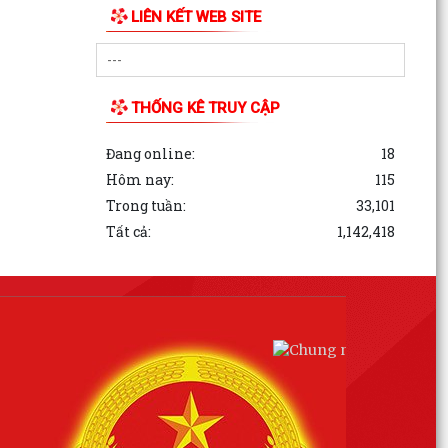
LIÊN KẾT WEB SITE
THỐNG KÊ TRUY CẬP
Đang online:
18
Hôm nay:
115
Trong tuần:
33,101
Tất cả:
1,142,418