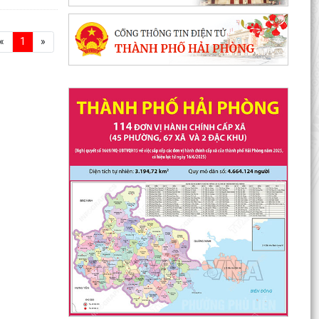
«
1
»