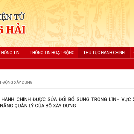
IỆN TỬ
 HẢI
THÔNG TIN
THÔNG TIN HOẠT ĐỘNG
THỦ TỤC HÀNH CHÍNH
T ĐỘNG XÂY DỰNG
 HÀNH CHÍNH ĐƯỢC SỬA ĐỔI BỔ SUNG TRONG LĨNH VỰC
NĂNG QUẢN LÝ CỦA BỘ XÂY DỰNG