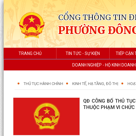
CỔNG THÔNG TIN Đ
PHƯỜNG ĐÔNG
TRANG CHỦ
TIN TỨC - SỰ KIỆN
TIẾP CẬN 
DOANH NGHIỆP - HỘ KINH DOANH
THỦ TỤC HÀNH CHÍNH
KINH TẾ, HẠ TẦNG, ĐÔ THỊ
HOẠ
QĐ CÔNG BỐ THỦ TỤC
THUỘC PHẠM VI CHỨC 