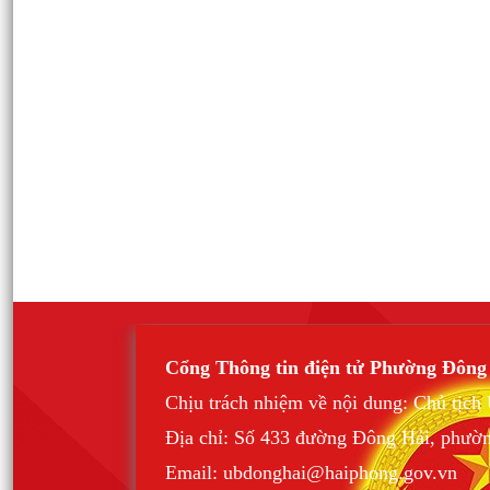
Cổng Thông tin điện tử Phường Đông
Chịu trách nhiệm về nội dung: Chủ tịc
Địa chỉ: Số 433 đường Đông Hải, phườ
Email: ubdonghai@haiphong.gov.vn