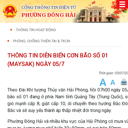
CỔNG THÔNG TIN ĐIỆN TỬ
PHƯỜNG ĐÔNG HẢI
THÔNG TIN HOẠT ĐỘNG
PHÒNG, CHỐNG THIÊN TAI & TKCN
THÔNG TIN DIỄN BIẾN CƠN BÃO SỐ 01
(MAYSAK) NGÀY 05/7
05/07/2
Theo Đài Khí tượng Thủy văn Hải Phòng, hồi 07h00 ngày 05
bão số 01 đang ở phía Nam tỉnh Quảng Tây (Trung Quốc), 
gió mạnh cấp 8, giật cấp 10, di chuyển theo hướng Bắc Đ
Bắc và sẽ suy yếu thành áp thấp nhiệt đới trong ngày.
Phường Đông Hải và nhiều khu vực của Hải Phòng có mưa v