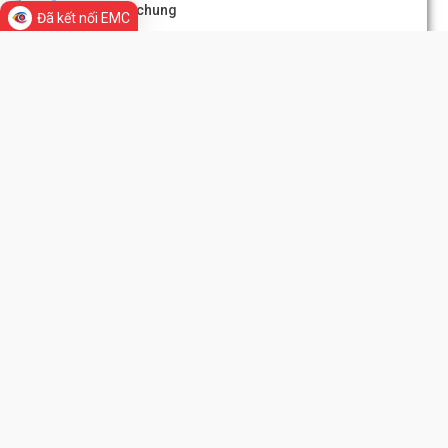
Thông tin chung
Đã kết nối EMC
Tổ chức bộ máy
Người phát ngôn
Di sản - Văn hóa
Tác phẩm Văn học, nghệ thuật
Quyết định số 1143/QĐ-UBND ngày 03/8/2026 của UBND phư
Đông Hải về việc thu hồi đất để thực hiện...
Quyết định số 1142/QĐ-UBND ngày 03/8/2026 của UBND phư
Đông Hải về việc thu hồi đất để thực hiện...
Hải Phòng đẩy nhanh tiến độ đo đạc, lập hồ sơ địa chính và hoàn th
cơ sở dữ liệu đất đai