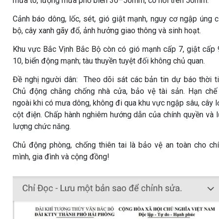
mưa to, lượng mưa phổ biến 30–50mm, có nơi trên 50mm.
Cảnh báo dông, lốc, sét, gió giật mạnh, nguy cơ ngập úng 
bộ, cây xanh gãy đổ, ảnh hưởng giao thông và sinh hoạt.
Khu vực Bắc Vịnh Bắc Bộ còn có gió mạnh cấp 7, giật cấp
10, biển động mạnh; tàu thuyền tuyệt đối không chủ quan.
Đề nghị người dân: Theo dõi sát các bản tin dự báo thời ti
Chủ động chằng chống nhà cửa, bảo vệ tài sản. Hạn chế
ngoài khi có mưa dông, không đi qua khu vực ngập sâu, cây l
cột điện. Chấp hành nghiêm hướng dẫn của chính quyền và 
lượng chức năng.
Chủ động phòng, chống thiên tai là bảo vệ an toàn cho ch
mình, gia đình và cộng đồng!