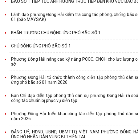
BÃO SỐ 1 TIẾP TỤC ẢNH HƯỞNG TRỰC TIẾP ĐẾN KHU VỰC BẮC B
Lãnh đạo phường Đông Hải kiểm tra công tác phòng, chống bão s
01 (bão MAYSAK)
KHẨN TRƯƠNG CHỦ ĐỘNG ỨNG PHÓ BÃO SỐ 1
CHỦ ĐỘNG ỨNG PHÓ BÃO SỐ 1
Phường Đông Hải nâng cao kỹ năng PCCC, CNCH cho lực lượng c
sở
Phường Đông Hải tổ chức thành công diễn tập phòng thủ dân s
ứng phó bão số 01 năm 2026
Ban Chỉ đạo diễn tập phòng thủ dân sự phường Đông Hải rà soá
công tác chuẩn bị phục vụ diễn tập.
Phường Đông Hải triển khai công tác diễn tập phòng thủ dân s
năm 2026
ĐẢNG UỶ, HĐND, UBND, UBMTTQ VIỆT NAM PHƯỜNG ĐÔNG HẢ
ỦNG HỘ NHÂN DÂN VÙNG BỊ THIÊN TAI