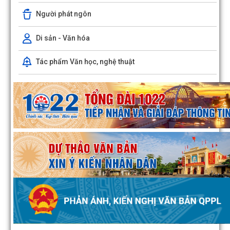
Người phát ngôn
Di sản - Văn hóa
Tác phẩm Văn học, nghệ thuật
Quyết định số 1143/QĐ-UBND ngày 03/8/2026 của UBND phư
Đông Hải về việc thu hồi đất để thực hiện...
Quyết định số 1142/QĐ-UBND ngày 03/8/2026 của UBND phư
Đông Hải về việc thu hồi đất để thực hiện...
Hải Phòng đẩy nhanh tiến độ đo đạc, lập hồ sơ địa chính và hoàn th
cơ sở dữ liệu đất đai
Phường Đông Hải tổ chức sinh hoạt dưới cờ tháng 8/2026
Phường Đông Hải: Giao ban Hiệu trưởng, triển khai nhiệm vụ chuẩn