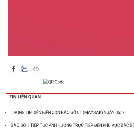
TIN LIÊN QUAN
THÔNG TIN DIỄN BIẾN CƠN BÃO SỐ 01 (MAYSAK) NGÀY 05/7
BÃO SỐ 1 TIẾP TỤC ẢNH HƯỞNG TRỰC TIẾP ĐẾN KHU VỰC BẮC B