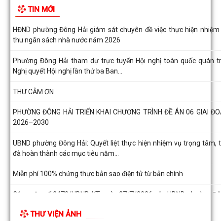
TIN MỚI
năm học 2026 – 2027
HĐND phường Đông Hải giám sát chuyên đề việc thực hiện nhiệm
thu ngân sách nhà nước năm 2026
Phường Đông Hải tham dự trực tuyến Hội nghị toàn quốc quán tr
Nghị quyết Hội nghị lần thứ ba Ban...
THƯ CẢM ƠN
PHƯỜNG ĐÔNG HẢI TRIỂN KHAI CHƯƠNG TRÌNH ĐỀ ÁN 06 GIAI Đ
2026–2030
UBND phường Đông Hải: Quyết liệt thực hiện nhiệm vụ trọng tâm, 
đà hoàn thành các mục tiêu năm...
Miễn phí 100% chứng thực bản sao điện tử từ bản chính
Công văn số 2470/UBND-KT ngày 27/7/2026 của UBND phường Đ
Hải về việc thông tin, tuyên truyền...
THƯ VIỆN ẢNH