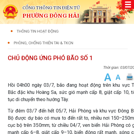
CỔNG THÔNG TIN ĐIỆN TỬ
PHƯỜNG ĐÔNG HẢI
THÔNG TIN HOẠT ĐỘNG
PHÒNG, CHỐNG THIÊN TAI & TKCN
CHỦ ĐỘNG ỨNG PHÓ BÃO SỐ 1
03/07/2
Hồi 04h00 ngày 03/7, bão đang hoạt động trên khu vực 
Bắc đặc khu Hoàng Sa, sức gió mạnh cấp 8, giật cấp 10, t
tục di chuyển theo hướng Tây.
Từ đêm 03/7 đến hết 05/7, Hải Phòng và khu vực Đông 
Bộ được dự báo có mưa to đến rất to, nhiều nơi 150–250
cục bộ trên 350mm; từ chiều 04/7, ven biển Hải Phòng có 
mạnh cấp 6–8, giật cấp 9–10, biển động rất mạnh, sóng 