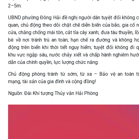
2–5m.
UBND phường Đông Hải đề nghị người dân tuyệt đối không 
quan, chủ động theo dõi chặt chẽ diễn biến của bão; gia cố 
cửa, chằng chống mái tôn, cắt tỉa cây xanh; đưa tàu thuyền, l
bè về nơi tránh trú an toàn; hạn chế ra đường và không h
động trên biển khi thời tiết nguy hiểm; tuyệt đối không đi 
khu vực ngập sâu, nước chảy xiết và chấp hành nghiêm hư
dẫn của chính quyền, lực lượng chức năng.
Chủ động phòng tránh từ sớm, từ xa – Bảo vệ an toàn t
mạng, tài sản của gia đình và cộng đồng!
Nguồn: Đài Khí tượng Thủy văn Hải Phòng