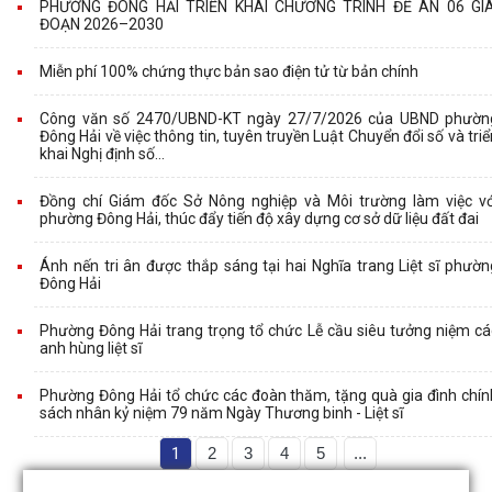
PHƯỜNG ĐÔNG HẢI TRIỂN KHAI CHƯƠNG TRÌNH ĐỀ ÁN 06 GIA
ĐOẠN 2026–2030
Miễn phí 100% chứng thực bản sao điện tử từ bản chính
Công văn số 2470/UBND-KT ngày 27/7/2026 của UBND phườn
Đông Hải về việc thông tin, tuyên truyền Luật Chuyển đổi số và triể
khai Nghị định số...
Đồng chí Giám đốc Sở Nông nghiệp và Môi trường làm việc vớ
phường Đông Hải, thúc đẩy tiến độ xây dựng cơ sở dữ liệu đất đai
Ánh nến tri ân được thắp sáng tại hai Nghĩa trang Liệt sĩ phườn
Đông Hải
Phường Đông Hải trang trọng tổ chức Lễ cầu siêu tưởng niệm cá
anh hùng liệt sĩ
Phường Đông Hải tổ chức các đoàn thăm, tặng quà gia đình chín
sách nhân kỷ niệm 79 năm Ngày Thương binh - Liệt sĩ
1
2
3
4
5
...