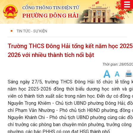
CỔNG THÔNG TIN ĐIỆN TỬ
PHƯỜNG ĐÔNG HẢI
TIN TỨC - SỰ KIỆN
Trường THCS Đông Hải tổng kết năm học 2025
2026 với nhiều thành tích nổi bật
28/05/2
Sáng ngày 27/5, trường THCS Đông Hải tổ chức lễ tổng 
năm học 2025-2026 đồng thời biểu dương học sinh và g
viên có thành tích xuất sắc trong năm học. Đến dự có đồng 
Nguyễn Trọng Khiêm - Chủ tịch UBND phường Đông Hải; đ
chí Phạm Văn Nhường - Phó chủ tịch HĐND phường; đồng 
Nguyễn Khánh Chi - Phó chủ tịch UBND phường cùng các đ
chí trưởng các phòng ban chuyên môn phường, trưởng công
phường, các bác PHHS có con đạt HSG thành phố.