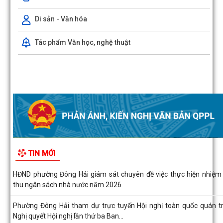
Hải Phòng đẩy nhanh tiến độ đo đạc, lập hồ sơ địa chính và hoàn th
Di sản - Văn hóa
cơ sở dữ liệu đất đai
Tác phẩm Văn học, nghệ thuật
Phường Đông Hải tổ chức sinh hoạt dưới cờ tháng 8/2026
Phường Đông Hải: Giao ban Hiệu trưởng, triển khai nhiệm vụ chuẩn
năm học 2026 – 2027
HĐND phường Đông Hải giám sát chuyên đề việc thực hiện nhiệm
thu ngân sách nhà nước năm 2026
Phường Đông Hải tham dự trực tuyến Hội nghị toàn quốc quán tr
Nghị quyết Hội nghị lần thứ ba Ban...
THƯ CẢM ƠN
PHƯỜNG ĐÔNG HẢI TRIỂN KHAI CHƯƠNG TRÌNH ĐỀ ÁN 06 GIAI Đ
TIN MỚI
2026–2030
UBND phường Đông Hải: Quyết liệt thực hiện nhiệm vụ trọng tâm, 