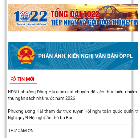
Quyết định số 1143/QĐ-UBND ngày 03/8/2026 của UBND phư
Đông Hải về việc thu hồi đất để thực hiện...
Quyết định số 1142/QĐ-UBND ngày 03/8/2026 của UBND phư
Đông Hải về việc thu hồi đất để thực hiện...
Hải Phòng đẩy nhanh tiến độ đo đạc, lập hồ sơ địa chính và hoàn th
cơ sở dữ liệu đất đai
Phường Đông Hải tổ chức sinh hoạt dưới cờ tháng 8/2026
Phường Đông Hải: Giao ban Hiệu trưởng, triển khai nhiệm vụ chuẩn
TIN MỚI
năm học 2026 – 2027
HĐND phường Đông Hải giám sát chuyên đề việc thực hiện nhiệm
thu ngân sách nhà nước năm 2026
Phường Đông Hải tham dự trực tuyến Hội nghị toàn quốc quán tr
Nghị quyết Hội nghị lần thứ ba Ban...