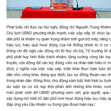
Phát biểu chỉ đạo tại hội nghị, đồng chí Nguyễn Trọng Khiê
Chủ tịch UBND phường nhấn mạnh, việc sắp xếp, tổ chức lại
dân phố là nhiệm vụ quan trọng nhằm tinh gọn bộ máy, nâng 
hiệu lực, hiệu quả hoạt động của hệ thống chính trị ở cơ 
Đồng chí đề nghị các đồng chí Bí thư chi bộ, Tổ trưởng tổ 
phố phát huy tinh thần trách nhiệm, tăng cường công tác tu
truyền, vận động để cán bộ, đảng viên và nhân dân hiểu rõ 
đích, ý nghĩa của việc sắp xếp; triển khai thực hiện bảo 
dân chủ, công khai, đúng quy định, tạo sự đồng thuận cao n
trong nhân dân. Đồng thời, chủ động nắm bắt tình hình tư tưở
dư luận tại cơ sở, kịp thời phản ánh những khó khăn, vư
mắc phát sinh để UBND phường xem xét, giải quyết, qua
xây dựng mô hình tổ dân phố mới hoạt động hiệu lực, hiệu q
đáp ứng yêu cầu nhiệm vụ trong giai đoạn hiện nay./.