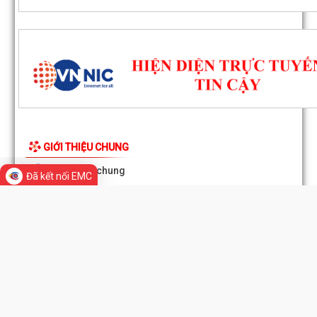
GIỚI THIỆU CHUNG
Thông tin chung
Đã kết nối EMC
Tổ chức bộ máy
Người phát ngôn
Di sản - Văn hóa
Tác phẩm Văn học, nghệ thuật