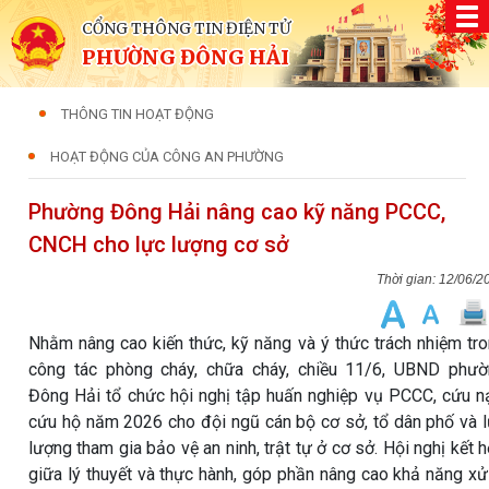
CỔNG THÔNG TIN ĐIỆN TỬ
PHƯỜNG ĐÔNG HẢI
THÔNG TIN HOẠT ĐỘNG
HOẠT ĐỘNG CỦA CÔNG AN PHƯỜNG
Phường Đông Hải nâng cao kỹ năng PCCC,
CNCH cho lực lượng cơ sở
12/06/2
Nhằm nâng cao kiến thức, kỹ năng và ý thức trách nhiệm tr
công tác phòng cháy, chữa cháy, chiều 11/6, UBND phư
Đông Hải tổ chức hội nghị tập huấn nghiệp vụ PCCC, cứu n
cứu hộ năm 2026 cho đội ngũ cán bộ cơ sở, tổ dân phố và 
lượng tham gia bảo vệ an ninh, trật tự ở cơ sở. Hội nghị kết 
giữa lý thuyết và thực hành, góp phần nâng cao khả năng xử