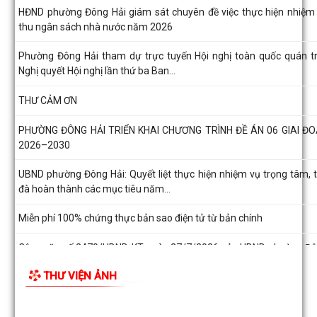
THƯ CẢM ƠN
PHƯỜNG ĐÔNG HẢI TRIỂN KHAI CHƯƠNG TRÌNH ĐỀ ÁN 06 GIAI Đ
2026–2030
TIN MỚI
UBND phường Đông Hải: Quyết liệt thực hiện nhiệm vụ trọng tâm, 
đà hoàn thành các mục tiêu năm...
Miễn phí 100% chứng thực bản sao điện tử từ bản chính
Công văn số 2470/UBND-KT ngày 27/7/2026 của UBND phường Đ
Hải về việc thông tin, tuyên truyền...
Đồng chí Giám đốc Sở Nông nghiệp và Môi trường làm việc với phư
Đông Hải, thúc đẩy tiến độ xây...
Ánh nến tri ân được thắp sáng tại hai Nghĩa trang Liệt sĩ phường Đ
Hải
Phường Đông Hải trang trọng tổ chức Lễ cầu siêu tưởng niệm các 
hùng liệt sĩ