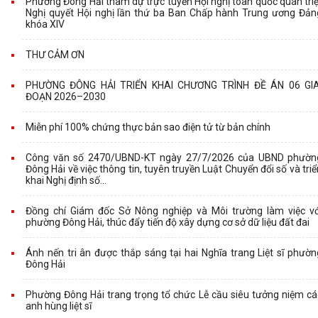
Phường Đông Hải tham dự trực tuyến Hội nghị toàn quốc quán triệ
Nghị quyết Hội nghị lần thứ ba Ban Chấp hành Trung ương Đản
khóa XIV
THƯ CẢM ƠN
PHƯỜNG ĐÔNG HẢI TRIỂN KHAI CHƯƠNG TRÌNH ĐỀ ÁN 06 GIA
ĐOẠN 2026–2030
Miễn phí 100% chứng thực bản sao điện tử từ bản chính
Công văn số 2470/UBND-KT ngày 27/7/2026 của UBND phườn
Đông Hải về việc thông tin, tuyên truyền Luật Chuyển đổi số và triể
khai Nghị định số...
Đồng chí Giám đốc Sở Nông nghiệp và Môi trường làm việc vớ
phường Đông Hải, thúc đẩy tiến độ xây dựng cơ sở dữ liệu đất đai
Ánh nến tri ân được thắp sáng tại hai Nghĩa trang Liệt sĩ phườn
Đông Hải
Phường Đông Hải trang trọng tổ chức Lễ cầu siêu tưởng niệm cá
anh hùng liệt sĩ