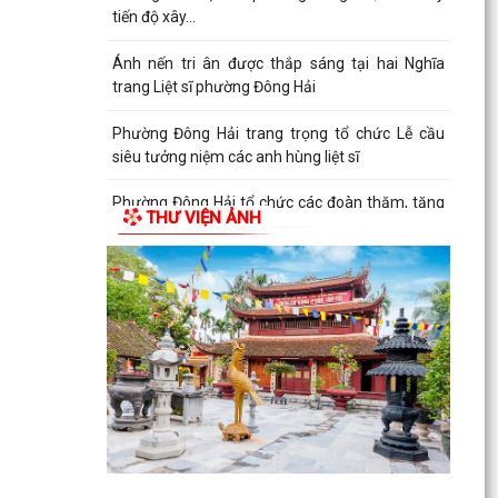
tiến độ xây...
Ánh nến tri ân được thắp sáng tại hai Nghĩa
trang Liệt sĩ phường Đông Hải
Phường Đông Hải trang trọng tổ chức Lễ cầu
siêu tưởng niệm các anh hùng liệt sĩ
Phường Đông Hải tổ chức các đoàn thăm, tặng
THƯ VIỆN ẢNH
quà gia đình chính sách nhân kỷ niệm 79 năm
Ngày Thương...
Phường Đông Hải phối hợp trao quà tri ân người
có công nhân kỷ niệm 79 năm Ngày Thương
binh - Liệt...
Giáo xứ Xâm Bồ dâng hoa tri ân các anh hùng
liệt sĩ
Hội CCB phường Đông Hải phát huy vai trò nòng
cốt trong chăm sóc Nghĩa trang liệt sĩ