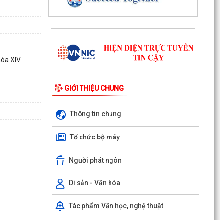
Quyết định số 1143/QĐ-UBND ngày 03/8/2026
của UBND phường Đông Hải về việc thu hồi đất
để thực hiện...
Quyết định số 1142/QĐ-UBND ngày 03/8/2026
của UBND phường Đông Hải về việc thu hồi đất
hóa XIV
để thực hiện...
GIỚI THIỆU CHUNG
Hải Phòng đẩy nhanh tiến độ đo đạc, lập hồ sơ
địa chính và hoàn thiện cơ sở dữ liệu đất đai
Thông tin chung
Phường Đông Hải tổ chức sinh hoạt dưới cờ
tháng 8/2026
Tổ chức bộ máy
Phường Đông Hải: Giao ban Hiệu trưởng, triển
Người phát ngôn
khai nhiệm vụ chuẩn bị năm học 2026 – 2027
HĐND phường Đông Hải giám sát chuyên đề việc
Di sản - Văn hóa
thực hiện nhiệm vụ thu ngân sách nhà nước
năm 2026
Tác phẩm Văn học, nghệ thuật