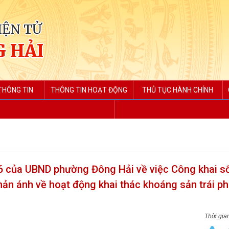
IỆN TỬ
 HẢI
THÔNG TIN
THÔNG TIN HOẠT ĐỘNG
THỦ TỤC HÀNH CHÍNH
 của UBND phường Đông Hải về việc Công khai số
hản ánh về hoạt động khai thác khoáng sản trái ph