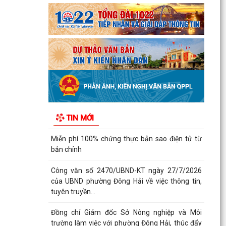
Phường Đông Hải tham dự trực tuyến Hội nghị
toàn quốc quán triệt Nghị quyết Hội nghị lần thứ
ba Ban...
THƯ CẢM ƠN
PHƯỜNG ĐÔNG HẢI TRIỂN KHAI CHƯƠNG TRÌNH
ĐỀ ÁN 06 GIAI ĐOẠN 2026–2030
UBND phường Đông Hải: Quyết liệt thực hiện
nhiệm vụ trọng tâm, tạo đà hoàn thành các
TIN MỚI
mục tiêu năm...
Miễn phí 100% chứng thực bản sao điện tử từ
bản chính
Công văn số 2470/UBND-KT ngày 27/7/2026
của UBND phường Đông Hải về việc thông tin,
tuyên truyền...
Đồng chí Giám đốc Sở Nông nghiệp và Môi
trường làm việc với phường Đông Hải, thúc đẩy