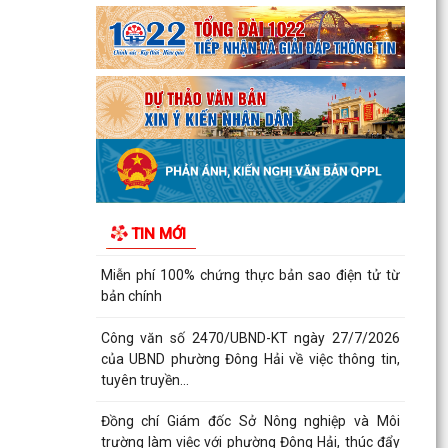
Phường Đông Hải tham dự trực tuyến Hội nghị
toàn quốc quán triệt Nghị quyết Hội nghị lần thứ
ba Ban...
THƯ CẢM ƠN
PHƯỜNG ĐÔNG HẢI TRIỂN KHAI CHƯƠNG TRÌNH
ĐỀ ÁN 06 GIAI ĐOẠN 2026–2030
UBND phường Đông Hải: Quyết liệt thực hiện
nhiệm vụ trọng tâm, tạo đà hoàn thành các
TIN MỚI
mục tiêu năm...
Miễn phí 100% chứng thực bản sao điện tử từ
bản chính
Công văn số 2470/UBND-KT ngày 27/7/2026
của UBND phường Đông Hải về việc thông tin,
tuyên truyền...
Đồng chí Giám đốc Sở Nông nghiệp và Môi
trường làm việc với phường Đông Hải, thúc đẩy