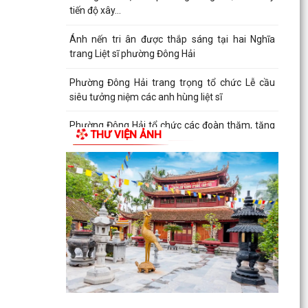
tiến độ xây...
Ánh nến tri ân được thắp sáng tại hai Nghĩa
trang Liệt sĩ phường Đông Hải
Phường Đông Hải trang trọng tổ chức Lễ cầu
siêu tưởng niệm các anh hùng liệt sĩ
Phường Đông Hải tổ chức các đoàn thăm, tặng
THƯ VIỆN ẢNH
quà gia đình chính sách nhân kỷ niệm 79 năm
Ngày Thương...
Phường Đông Hải phối hợp trao quà tri ân người
có công nhân kỷ niệm 79 năm Ngày Thương
binh - Liệt...
Giáo xứ Xâm Bồ dâng hoa tri ân các anh hùng
liệt sĩ
Hội CCB phường Đông Hải phát huy vai trò nòng
cốt trong chăm sóc Nghĩa trang liệt sĩ