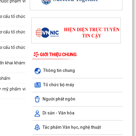
huộc phạm vi
Quyết định số 1143/QĐ-UBND ngày 03/8/2026
của UBND phường Đông Hải về việc thu hồi đất
ơ cấu tổ chức
để thực hiện...
Quyết định số 1142/QĐ-UBND ngày 03/8/2026
ơ cấu tổ chức
của UBND phường Đông Hải về việc thu hồi đất
để thực hiện...
ơ cấu tổ chức
GIỚI THIỆU CHUNG
Hải Phòng đẩy nhanh tiến độ đo đạc, lập hồ sơ
địa chính và hoàn thiện cơ sở dữ liệu đất đai
iển khai khám
Thông tin chung
Phường Đông Hải tổ chức sinh hoạt dưới cờ
ỹ phẩm
tháng 8/2026
Tổ chức bộ máy
ủy mỹ phẩm vi
Phường Đông Hải: Giao ban Hiệu trưởng, triển
Người phát ngôn
khai nhiệm vụ chuẩn bị năm học 2026 – 2027
HĐND phường Đông Hải giám sát chuyên đề việc
Di sản - Văn hóa
thực hiện nhiệm vụ thu ngân sách nhà nước
năm 2026
Tác phẩm Văn học, nghệ thuật