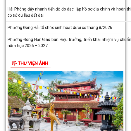
Hải Phòng đẩy nhanh tiến độ đo đạc, lập hồ sơ địa chính và hoàn th
cơ sở dữ liệu đất đai
Phường Đông Hải tổ chức sinh hoạt dưới cờ tháng 8/2026
Phường Đông Hải: Giao ban Hiệu trưởng, triển khai nhiệm vụ chuẩn
năm học 2026 – 2027
HĐND phường Đông Hải giám sát chuyên đề việc thực hiện nhiệm
THƯ VIỆN ẢNH
thu ngân sách nhà nước năm 2026
Phường Đông Hải tham dự trực tuyến Hội nghị toàn quốc quán tr
Nghị quyết Hội nghị lần thứ ba Ban...
THƯ CẢM ƠN
PHƯỜNG ĐÔNG HẢI TRIỂN KHAI CHƯƠNG TRÌNH ĐỀ ÁN 06 GIAI Đ
2026–2030
UBND phường Đông Hải: Quyết liệt thực hiện nhiệm vụ trọng tâm, 