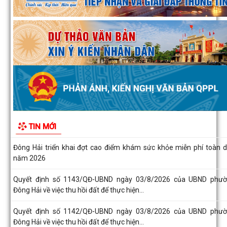
Bàn giao mốc giải phóng mặt bằng Dự án phát triển thành phố 
Phòng thích ứng với biến đổi khí...
Đồng chí Chủ tịch UBND phường Đông Hải dự sinh hoạt Chi bộ Tổ 
phố Đoạn Xá 1
Quyết định số 1163/QĐ-UBND ngày 04/8/2026 của UBND phư
Đông Hải về việc công bố Người phát ngôn...
Nâng cao hiệu quả quản lý thu, chi tại các di tích trên địa bàn phư
TIN MỚI
Đông Hải
Đông Hải triển khai đợt cao điểm khám sức khỏe miễn phí toàn 
năm 2026
Quyết định số 1143/QĐ-UBND ngày 03/8/2026 của UBND phư
Đông Hải về việc thu hồi đất để thực hiện...
Quyết định số 1142/QĐ-UBND ngày 03/8/2026 của UBND phư
Đông Hải về việc thu hồi đất để thực hiện...