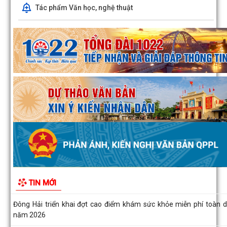
Tác phẩm Văn học, nghệ thuật
Đông Hải triển khai công tác giải phóng mặt bằng Dự án đường sắt 
Cai - Hà Nội - Hải Phòng
Bàn giao mốc giải phóng mặt bằng Dự án phát triển thành phố 
Phòng thích ứng với biến đổi khí...
Đồng chí Chủ tịch UBND phường Đông Hải dự sinh hoạt Chi bộ Tổ 
phố Đoạn Xá 1
Quyết định số 1163/QĐ-UBND ngày 04/8/2026 của UBND phư
Đông Hải về việc công bố Người phát ngôn...
Nâng cao hiệu quả quản lý thu, chi tại các di tích trên địa bàn phư
Đông Hải
TIN MỚI
Đông Hải triển khai đợt cao điểm khám sức khỏe miễn phí toàn 
năm 2026