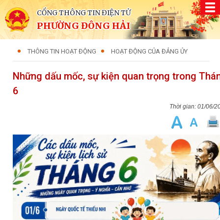
CỔNG THÔNG TIN ĐIỆN TỬ
PHƯỜNG ĐÔNG HẢI
THÔNG TIN HOẠT ĐỘNG
HOẠT ĐỘNG CỦA ĐẢNG ỦY
Những dấu mốc, sự kiện quan trọng trong Thá
6
01/06/2