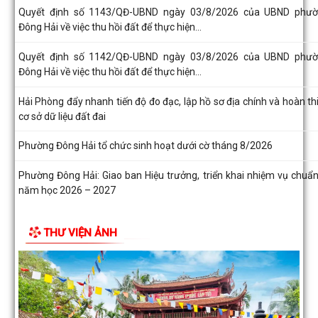
Quyết định số 1143/QĐ-UBND ngày 03/8/2026 của UBND phư
Đông Hải về việc thu hồi đất để thực hiện...
Quyết định số 1142/QĐ-UBND ngày 03/8/2026 của UBND phư
Đông Hải về việc thu hồi đất để thực hiện...
Hải Phòng đẩy nhanh tiến độ đo đạc, lập hồ sơ địa chính và hoàn th
cơ sở dữ liệu đất đai
Phường Đông Hải tổ chức sinh hoạt dưới cờ tháng 8/2026
Phường Đông Hải: Giao ban Hiệu trưởng, triển khai nhiệm vụ chuẩn
năm học 2026 – 2027
HĐND phường Đông Hải giám sát chuyên đề việc thực hiện nhiệm
thu ngân sách nhà nước năm 2026
THƯ VIỆN ẢNH
Phường Đông Hải tham dự trực tuyến Hội nghị toàn quốc quán tr
Nghị quyết Hội nghị lần thứ ba Ban...
THƯ CẢM ƠN