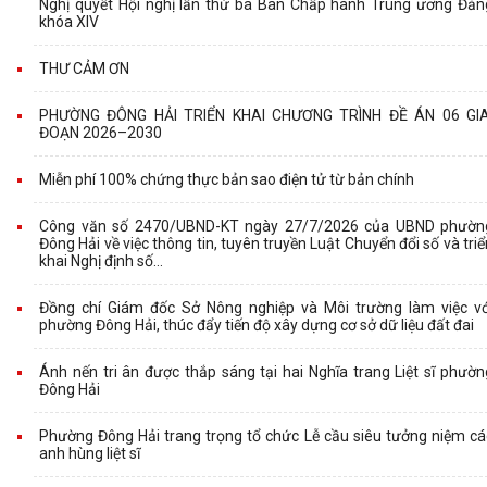
Nghị quyết Hội nghị lần thứ ba Ban Chấp hành Trung ương Đản
khóa XIV
THƯ CẢM ƠN
PHƯỜNG ĐÔNG HẢI TRIỂN KHAI CHƯƠNG TRÌNH ĐỀ ÁN 06 GIA
ĐOẠN 2026–2030
Miễn phí 100% chứng thực bản sao điện tử từ bản chính
Công văn số 2470/UBND-KT ngày 27/7/2026 của UBND phườn
Đông Hải về việc thông tin, tuyên truyền Luật Chuyển đổi số và triể
khai Nghị định số...
Đồng chí Giám đốc Sở Nông nghiệp và Môi trường làm việc vớ
phường Đông Hải, thúc đẩy tiến độ xây dựng cơ sở dữ liệu đất đai
Ánh nến tri ân được thắp sáng tại hai Nghĩa trang Liệt sĩ phườn
Đông Hải
Phường Đông Hải trang trọng tổ chức Lễ cầu siêu tưởng niệm cá
anh hùng liệt sĩ