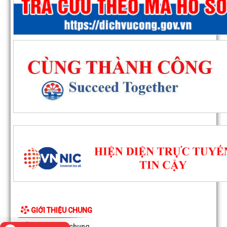
GIỚI THIỆU CHUNG
Quyết định số 1143/QĐ-UBND ngày 03/8/2026 của UBND phư
Thông tin chung