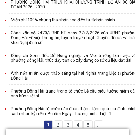
PHƯỜNG ĐÔNG HẢI TRIỂN KHAI CHƯƠNG TRÌNH ĐỀ ÁN 06 GIA
ĐOẠN 2026–2030
Miễn phí 100% chứng thực bản sao điện tử từ bản chính
Công văn số 2470/UBND-KT ngày 27/7/2026 của UBND phườn
Đông Hải về việc thông tin, tuyên truyền Luật Chuyển đổi số và triể
khai Nghị định số...
Đồng chí Giám đốc Sở Nông nghiệp và Môi trường làm việc vớ
phường Đông Hải, thúc đẩy tiến độ xây dựng cơ sở dữ liệu đất đai
Ánh nến tri ân được thắp sáng tại hai Nghĩa trang Liệt sĩ phườn
Đông Hải
Phường Đông Hải trang trọng tổ chức Lễ cầu siêu tưởng niệm cá
anh hùng liệt sĩ
Phường Đông Hải tổ chức các đoàn thăm, tặng quà gia đình chín
sách nhân kỷ niệm 79 năm Ngày Thương binh - Liệt sĩ
1
2
3
4
5
...