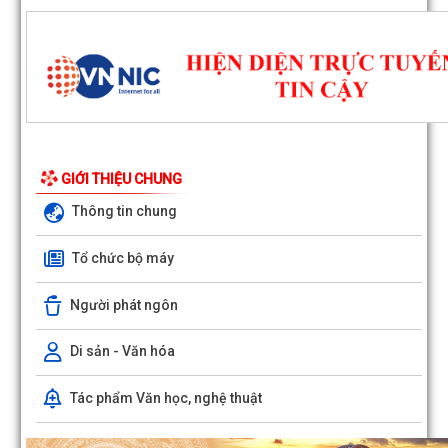
GIỚI THIỆU CHUNG
Thông tin chung
Tổ chức bộ máy
Người phát ngôn
Di sản - Văn hóa
Quyết định số 1143/QĐ-UBND ngày 03/8/2026 của UBND phư
Tác phẩm Văn học, nghệ thuật
Đông Hải về việc thu hồi đất để thực hiện...
Quyết định số 1142/QĐ-UBND ngày 03/8/2026 của UBND phư