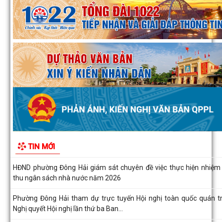
Đông Hải về việc thu hồi đất để thực hiện...
Hải Phòng đẩy nhanh tiến độ đo đạc, lập hồ sơ địa chính và hoàn th
cơ sở dữ liệu đất đai
Phường Đông Hải tổ chức sinh hoạt dưới cờ tháng 8/2026
Phường Đông Hải: Giao ban Hiệu trưởng, triển khai nhiệm vụ chuẩn
năm học 2026 – 2027
HĐND phường Đông Hải giám sát chuyên đề việc thực hiện nhiệm
thu ngân sách nhà nước năm 2026
Phường Đông Hải tham dự trực tuyến Hội nghị toàn quốc quán tr
TIN MỚI
Nghị quyết Hội nghị lần thứ ba Ban...
THƯ CẢM ƠN
PHƯỜNG ĐÔNG HẢI TRIỂN KHAI CHƯƠNG TRÌNH ĐỀ ÁN 06 GIAI Đ
2026–2030