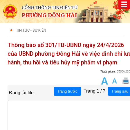
CỔNG THÔNG TIN ĐIỆN TỬ
PHƯỜNG ĐÔNG HẢI
TIN TỨC - SỰ KIỆN
Thông báo số 301/TB-UBND ngày 24/4/2026
của UBND phường Đông Hải về việc đình chỉ lư
hành, thu hồi và tiêu hủy mỹ phẩm vi phạm
25/04/2