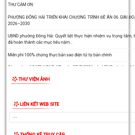
UBND phường Đông Hải: Quyết liệt thực hiện nhiệm vụ trọng tâm, 
đà hoàn thành các mục tiêu năm...
Miễn phí 100% chứng thực bản sao điện tử từ bản chính
Công văn số 2470/UBND-KT ngày 27/7/2026 của UBND phường Đ
Hải về việc thông tin, tuyên truyền...
Đồng chí Giám đốc Sở Nông nghiệp và Môi trường làm việc với phư
Đông Hải, thúc đẩy tiến độ xây...
Ánh nến tri ân được thắp sáng tại hai Nghĩa trang Liệt sĩ phường Đ
Hải
THƯ VIỆN ẢNH
Phường Đông Hải trang trọng tổ chức Lễ cầu siêu tưởng niệm các 
hùng liệt sĩ
Phường Đông Hải tổ chức các đoàn thăm, tặng quà gia đình ch
sách nhân kỷ niệm 79 năm Ngày Thương...
Phường Đông Hải phối hợp trao quà tri ân người có công nhân kỷ n
79 năm Ngày Thương binh - Liệt...