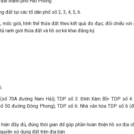
t đai thành phố Hải Phòng”.
 đất tại các tổ dân phố số 2, 3, 4, 5, 6.
, mốc giới, hình thể thửa đất theo kết quả đo đạc; đối chiếu với
ả ranh giới thửa đất và hồ sơ kê khai đăng ký.
6.
 (số 70A đường Nam Hải); TDP số 3: Đình Xâm Bồ• TDP số 4:
số 50 đường Đông Phong); TDP số 6: Nhà văn hóa TDP số 6 (
ện đầy đủ, đúng thời gian để góp phần hoàn thiện hồ sơ địa ch
 quyền sử dụng đất trên địa bàn.