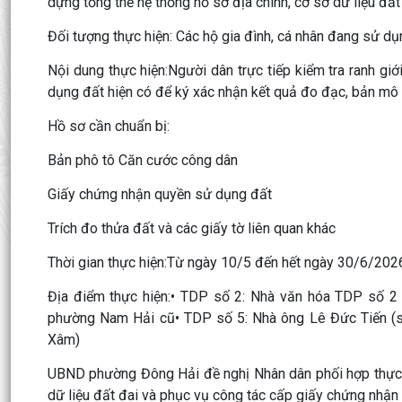
dựng tổng thể hệ thống hồ sơ địa chính, cơ sở dữ liệu đấ
Đối tượng thực hiện: Các hộ gia đình, cá nhân đang sử dụng
Nội dung thực hiện:Người dân trực tiếp kiểm tra ranh giới
dụng đất hiện có để ký xác nhận kết quả đo đạc, bản mô t
Hồ sơ cần chuẩn bị:
Bản phô tô Căn cước công dân
Giấy chứng nhận quyền sử dụng đất
Trích đo thửa đất và các giấy tờ liên quan khác
Thời gian thực hiện:Từ ngày 10/5 đến hết ngày 30/6/202
Địa điểm thực hiện:• TDP số 2: Nhà văn hóa TDP số 2
phường Nam Hải cũ• TDP số 5: Nhà ông Lê Đức Tiến (
Xâm)
UBND phường Đông Hải đề nghị Nhân dân phối hợp thực hi
dữ liệu đất đai và phục vụ công tác cấp giấy chứng nhận