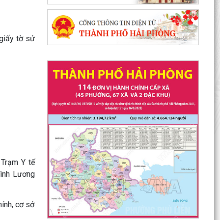
 giấy tờ sử
 Trạm Y tế
đình Lương
ính, cơ sở