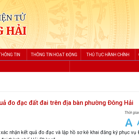
IỆN TỬ
 HẢI
THÔNG TIN
THÔNG TIN HOẠT ĐỘNG
THỦ TỤC HÀNH CHÍNH
uả đo đạc đất đai trên địa bàn phường Đông Hải
 xác nhận kết quả đo đạc và lập hồ sơ kê khai đăng ký phục vụ 