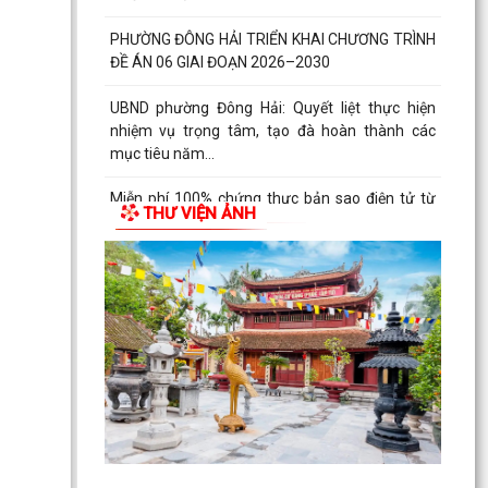
PHƯỜNG ĐÔNG HẢI TRIỂN KHAI CHƯƠNG TRÌNH
ĐỀ ÁN 06 GIAI ĐOẠN 2026–2030
UBND phường Đông Hải: Quyết liệt thực hiện
nhiệm vụ trọng tâm, tạo đà hoàn thành các
mục tiêu năm...
Miễn phí 100% chứng thực bản sao điện tử từ
THƯ VIỆN ẢNH
bản chính
Công văn số 2470/UBND-KT ngày 27/7/2026
của UBND phường Đông Hải về việc thông tin,
tuyên truyền...
Đồng chí Giám đốc Sở Nông nghiệp và Môi
trường làm việc với phường Đông Hải, thúc đẩy
tiến độ xây...
Ánh nến tri ân được thắp sáng tại hai Nghĩa
trang Liệt sĩ phường Đông Hải