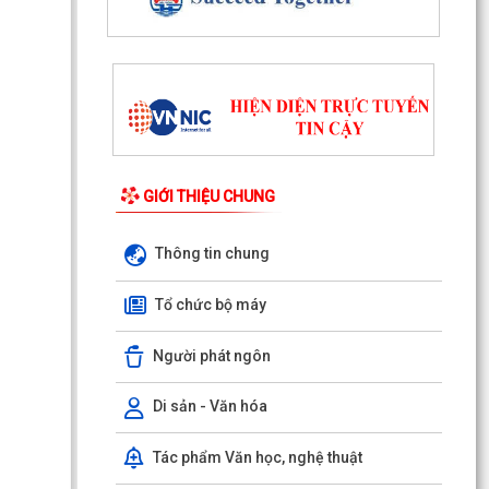
GIỚI THIỆU CHUNG
Thông tin chung
Tổ chức bộ máy
Người phát ngôn
Quyết định số 1143/QĐ-UBND ngày 03/8/2026
Di sản - Văn hóa
của UBND phường Đông Hải về việc thu hồi đất
để thực hiện...
Tác phẩm Văn học, nghệ thuật