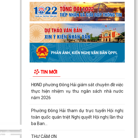
Quyết định số 1142/QĐ-UBND ngày 03/8/2026
của UBND phường Đông Hải về việc thu hồi đất
để thực hiện...
Hải Phòng đẩy nhanh tiến độ đo đạc, lập hồ sơ
địa chính và hoàn thiện cơ sở dữ liệu đất đai
Phường Đông Hải tổ chức sinh hoạt dưới cờ
tháng 8/2026
Phường Đông Hải: Giao ban Hiệu trưởng, triển
TIN MỚI
khai nhiệm vụ chuẩn bị năm học 2026 – 2027
HĐND phường Đông Hải giám sát chuyên đề việc
thực hiện nhiệm vụ thu ngân sách nhà nước
năm 2026
Phường Đông Hải tham dự trực tuyến Hội nghị
toàn quốc quán triệt Nghị quyết Hội nghị lần thứ
ba Ban...
THƯ CẢM ƠN