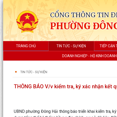
CỔNG THÔNG TIN Đ
PHƯỜNG ĐÔNG
TRANG CHỦ
TIN TỨC - SỰ KIỆN
TIẾP CẬN 
DOANH NGHIỆP - HỘ KINH DOANH
TIN TỨC - SỰ KIỆN
THÔNG BÁO V/v kiểm tra, ký xác nhận kết q
UBND phường Đông Hải thông báo triển khai kiểm tra, ký