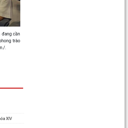
Phường Đông Hải: Nâng cao chất lượng thực
hiện Chỉ thị số 17/CT-UBND về bảo đảm trật tự
đô thị
h đang cần
Phường Đông Hải tổ chức tập huấn chuyển đổi
phong trào
số, ứng dụng MISA iGOV và MISA OneAI
./.
PHƯỜNG ĐÔNG HẢI TRIỂN KHAI HƯỚNG DẪN CÀI
ĐẶT ETAX MOBILE
Phường Đông Hải triển khai hướng dẫn cài đặt
eTax Mobile phục vụ nộp thuế sử dụng đất phi
nông...
Phường Đông Hải triển khai kế hoạch bồi dưỡng
kiến thức quốc phòng và an ninh đối tượng 4
năm 2026
Phường Đông Hải công bố phương án bồi
hóa XIV
thường, hỗ trợ Dự án đầu tư xây dựng Trường