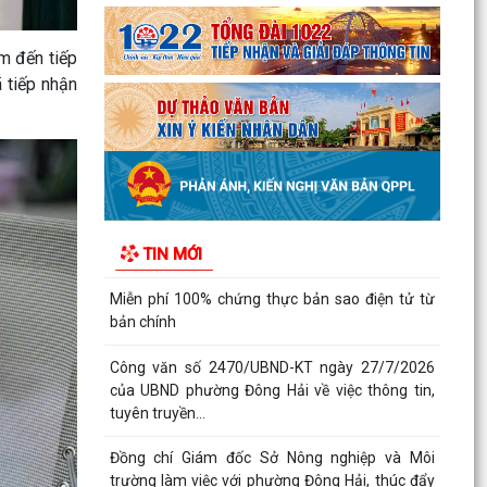
Phường Đông Hải tham dự trực tuyến Hội nghị
toàn quốc quán triệt Nghị quyết Hội nghị lần thứ
ba Ban...
m đến tiếp
 tiếp nhận
THƯ CẢM ƠN
PHƯỜNG ĐÔNG HẢI TRIỂN KHAI CHƯƠNG TRÌNH
ĐỀ ÁN 06 GIAI ĐOẠN 2026–2030
UBND phường Đông Hải: Quyết liệt thực hiện
nhiệm vụ trọng tâm, tạo đà hoàn thành các
TIN MỚI
mục tiêu năm...
Miễn phí 100% chứng thực bản sao điện tử từ
bản chính
Công văn số 2470/UBND-KT ngày 27/7/2026
của UBND phường Đông Hải về việc thông tin,
tuyên truyền...
Đồng chí Giám đốc Sở Nông nghiệp và Môi
trường làm việc với phường Đông Hải, thúc đẩy