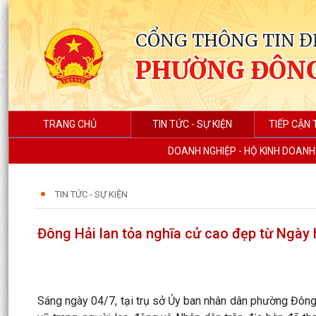
CỔNG THÔNG TIN Đ
PHƯỜNG ĐÔNG
TRANG CHỦ
TIN TỨC - SỰ KIỆN
TIẾP CẬN 
DOANH NGHIỆP - HỘ KINH DOANH
TIN TỨC - SỰ KIỆN
Đông Hải lan tỏa nghĩa cử cao đẹp từ Ngày
Sáng ngày 04/7, tại trụ sở Ủy ban nhân dân phường Đông 