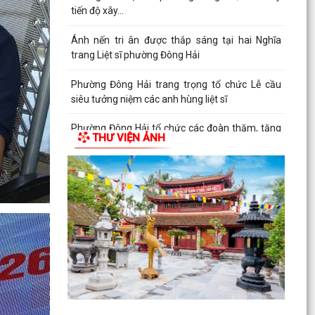
tiến độ xây...
Ánh nến tri ân được thắp sáng tại hai Nghĩa
trang Liệt sĩ phường Đông Hải
Phường Đông Hải trang trọng tổ chức Lễ cầu
siêu tưởng niệm các anh hùng liệt sĩ
Phường Đông Hải tổ chức các đoàn thăm, tặng
THƯ VIỆN ẢNH
quà gia đình chính sách nhân kỷ niệm 79 năm
Ngày Thương...
Phường Đông Hải phối hợp trao quà tri ân người
có công nhân kỷ niệm 79 năm Ngày Thương
binh - Liệt...
Giáo xứ Xâm Bồ dâng hoa tri ân các anh hùng
liệt sĩ
Hội CCB phường Đông Hải phát huy vai trò nòng
cốt trong chăm sóc Nghĩa trang liệt sĩ