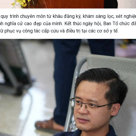
 quy trình chuyên môn từ khâu đăng ký, khám sàng lọc, xét nghiệ
 nghĩa cử cao đẹp của mình. Kết thúc ngày hội, Ban Tổ chức đã
phục vụ công tác cấp cứu và điều trị tại các cơ sở y tế.