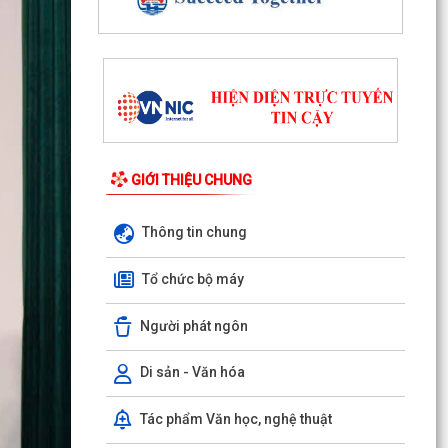
Quyết định số 1143/QĐ-UBND ngày 03/8/2026
của UBND phường Đông Hải về việc thu hồi đất
để thực hiện...
Quyết định số 1142/QĐ-UBND ngày 03/8/2026
của UBND phường Đông Hải về việc thu hồi đất
để thực hiện...
GIỚI THIỆU CHUNG
Hải Phòng đẩy nhanh tiến độ đo đạc, lập hồ sơ
địa chính và hoàn thiện cơ sở dữ liệu đất đai
Thông tin chung
Phường Đông Hải tổ chức sinh hoạt dưới cờ
tháng 8/2026
Tổ chức bộ máy
Phường Đông Hải: Giao ban Hiệu trưởng, triển
Người phát ngôn
khai nhiệm vụ chuẩn bị năm học 2026 – 2027
HĐND phường Đông Hải giám sát chuyên đề việc
Di sản - Văn hóa
thực hiện nhiệm vụ thu ngân sách nhà nước
năm 2026
Tác phẩm Văn học, nghệ thuật