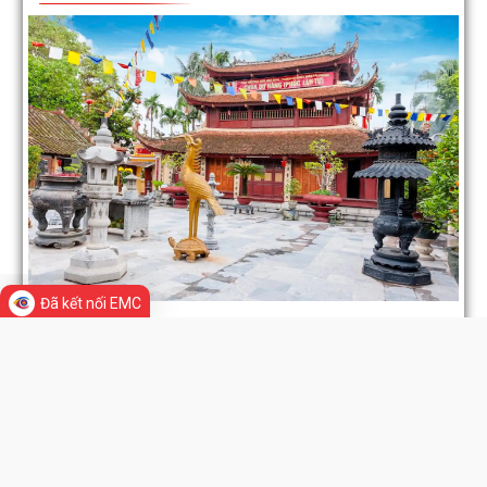
Phường Đông Hải tham dự trực tuyến Hội nghị toàn quốc quán tr
Nghị quyết Hội nghị lần thứ ba Ban...
THƯ CẢM ƠN
PHƯỜNG ĐÔNG HẢI TRIỂN KHAI CHƯƠNG TRÌNH ĐỀ ÁN 06 GIAI Đ
2026–2030
UBND phường Đông Hải: Quyết liệt thực hiện nhiệm vụ trọng tâm, 
đà hoàn thành các mục tiêu năm...
Miễn phí 100% chứng thực bản sao điện tử từ bản chính
Đã kết nối EMC
Công văn số 2470/UBND-KT ngày 27/7/2026 của UBND phường Đ
Hải về việc thông tin, tuyên truyền...
LIÊN KẾT WEB SITE
Đồng chí Giám đốc Sở Nông nghiệp và Môi trường làm việc với phư
Đông Hải, thúc đẩy tiến độ xây...
Ánh nến tri ân được thắp sáng tại hai Nghĩa trang Liệt sĩ phường Đ
THỐNG KÊ TRUY CẬP