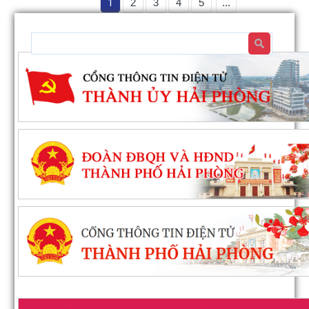
1
2
3
4
5
...