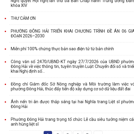
Nghị quyết Hội nghị lần thứ ba Ban Chấp hành Trung ương Đản
khóa XIV
THƯ CẢM ƠN
PHƯỜNG ĐÔNG HẢI TRIỂN KHAI CHƯƠNG TRÌNH ĐỀ ÁN 06 GIA
ĐOẠN 2026–2030
Miễn phí 100% chứng thực bản sao điện tử từ bản chính
Công văn số 2470/UBND-KT ngày 27/7/2026 của UBND phườn
Đông Hải về việc thông tin, tuyên truyền Luật Chuyển đổi số và triể
khai Nghị định số...
Đồng chí Giám đốc Sở Nông nghiệp và Môi trường làm việc vớ
phường Đông Hải, thúc đẩy tiến độ xây dựng cơ sở dữ liệu đất đai
Ánh nến tri ân được thắp sáng tại hai Nghĩa trang Liệt sĩ phườn
Đông Hải
Phường Đông Hải trang trọng tổ chức Lễ cầu siêu tưởng niệm cá
anh hùng liệt sĩ