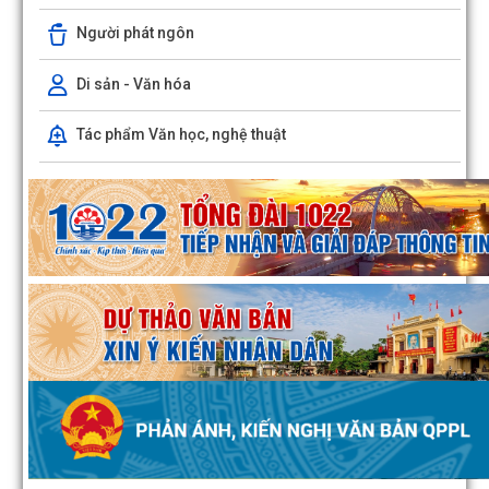
Người phát ngôn
Di sản - Văn hóa
Tác phẩm Văn học, nghệ thuật
Đông Hải triển khai công tác giải phóng mặt bằng Dự án đường sắt 
Cai - Hà Nội - Hải Phòng
Bàn giao mốc giải phóng mặt bằng Dự án phát triển thành phố 
Phòng thích ứng với biến đổi khí...
Đồng chí Chủ tịch UBND phường Đông Hải dự sinh hoạt Chi bộ Tổ 
phố Đoạn Xá 1
Quyết định số 1163/QĐ-UBND ngày 04/8/2026 của UBND phư
Đông Hải về việc công bố Người phát ngôn...