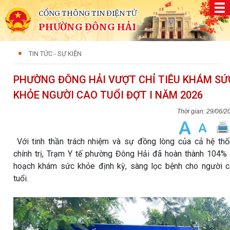
CỔNG THÔNG TIN ĐIỆN TỬ
PHƯỜNG ĐÔNG HẢI
TIN TỨC - SỰ KIỆN
PHƯỜNG ĐÔNG HẢI VƯỢT CHỈ TIÊU KHÁM SỨ
KHỎE NGƯỜI CAO TUỔI ĐỢT I NĂM 2026
29/06/2
Với tinh thần trách nhiệm và sự đồng lòng của cả hệ th
chính trị, Trạm Y tế phường Đông Hải đã hoàn thành 104%
hoạch khám sức khỏe định kỳ, sàng lọc bệnh cho người 
tuổi.