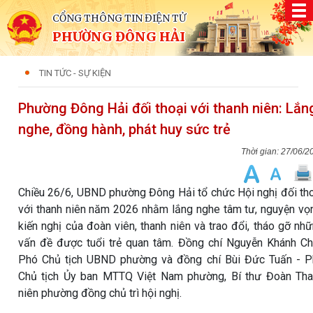
CỔNG THÔNG TIN ĐIỆN TỬ
PHƯỜNG ĐÔNG HẢI
TIN TỨC - SỰ KIỆN
Phường Đông Hải đối thoại với thanh niên: Lắn
nghe, đồng hành, phát huy sức trẻ
27/06/2
Chiều 26/6, UBND phường Đông Hải tổ chức Hội nghị đối th
với thanh niên năm 2026 nhằm lắng nghe tâm tư, nguyện vọ
kiến nghị của đoàn viên, thanh niên và trao đổi, tháo gỡ nh
vấn đề được tuổi trẻ quan tâm. Đồng chí Nguyễn Khánh Ch
Phó Chủ tịch UBND phường và đồng chí Bùi Đức Tuấn - 
Chủ tịch Ủy ban MTTQ Việt Nam phường, Bí thư Đoàn Th
niên phường đồng chủ trì hội nghị.