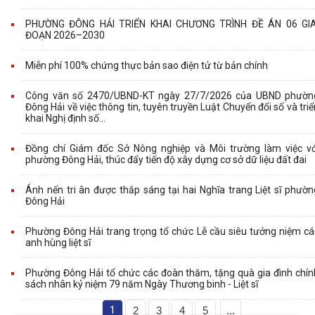
PHƯỜNG ĐÔNG HẢI TRIỂN KHAI CHƯƠNG TRÌNH ĐỀ ÁN 06 GIA
ĐOẠN 2026–2030
Miễn phí 100% chứng thực bản sao điện tử từ bản chính
Công văn số 2470/UBND-KT ngày 27/7/2026 của UBND phườn
Đông Hải về việc thông tin, tuyên truyền Luật Chuyển đổi số và triể
khai Nghị định số...
Đồng chí Giám đốc Sở Nông nghiệp và Môi trường làm việc vớ
phường Đông Hải, thúc đẩy tiến độ xây dựng cơ sở dữ liệu đất đai
Ánh nến tri ân được thắp sáng tại hai Nghĩa trang Liệt sĩ phườn
Đông Hải
Phường Đông Hải trang trọng tổ chức Lễ cầu siêu tưởng niệm cá
anh hùng liệt sĩ
Phường Đông Hải tổ chức các đoàn thăm, tặng quà gia đình chín
sách nhân kỷ niệm 79 năm Ngày Thương binh - Liệt sĩ
1
2
3
4
5
...