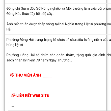
TIN MỚI
đà hoàn thành các mục tiêu năm...
Miễn phí 100% chứng thực bản sao điện tử từ bản chính
Công văn số 2470/UBND-KT ngày 27/7/2026 của UBND phường Đ
Hải về việc thông tin, tuyên truyền...
Đồng chí Giám đốc Sở Nông nghiệp và Môi trường làm việc với phư
Đông Hải, thúc đẩy tiến độ xây...
Ánh nến tri ân được thắp sáng tại hai Nghĩa trang Liệt sĩ phường Đ
Hải
Phường Đông Hải trang trọng tổ chức Lễ cầu siêu tưởng niệm các 
hùng liệt sĩ
Phường Đông Hải tổ chức các đoàn thăm, tặng quà gia đình ch
sách nhân kỷ niệm 79 năm Ngày Thương...
Phường Đông Hải phối hợp trao quà tri ân người có công nhân kỷ n
THƯ VIỆN ẢNH
79 năm Ngày Thương binh - Liệt...