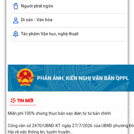
Đông Hải về việc thu hồi đất để thực hiện...
Người phát ngôn
Hải Phòng đẩy nhanh tiến độ đo đạc, lập hồ sơ địa chính và hoàn th
cơ sở dữ liệu đất đai
Di sản - Văn hóa
Phường Đông Hải tổ chức sinh hoạt dưới cờ tháng 8/2026
Tác phẩm Văn học, nghệ thuật
Phường Đông Hải: Giao ban Hiệu trưởng, triển khai nhiệm vụ chuẩn
năm học 2026 – 2027
HĐND phường Đông Hải giám sát chuyên đề việc thực hiện nhiệm
thu ngân sách nhà nước năm 2026
Phường Đông Hải tham dự trực tuyến Hội nghị toàn quốc quán tr
Nghị quyết Hội nghị lần thứ ba Ban...
THƯ CẢM ƠN
PHƯỜNG ĐÔNG HẢI TRIỂN KHAI CHƯƠNG TRÌNH ĐỀ ÁN 06 GIAI Đ
2026–2030
UBND phường Đông Hải: Quyết liệt thực hiện nhiệm vụ trọng tâm, 