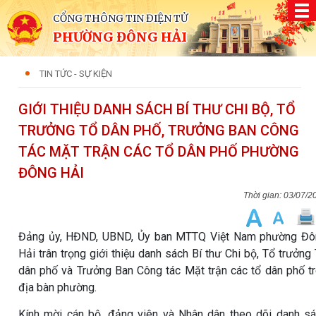
CỔNG THÔNG TIN ĐIỆN TỬ
PHƯỜNG ĐÔNG HẢI
TIN TỨC - SỰ KIỆN
GIỚI THIỆU DANH SÁCH BÍ THƯ CHI BỘ, TỔ
TRƯỞNG TỔ DÂN PHỐ, TRƯỞNG BAN CÔNG
TÁC MẶT TRẬN CÁC TỔ DÂN PHỐ PHƯỜNG
ĐÔNG HẢI
03/07/2
Đảng ủy, HĐND, UBND, Ủy ban MTTQ Việt Nam phường Đô
Hải trân trọng giới thiệu danh sách Bí thư Chi bộ, Tổ trưởng
dân phố và Trưởng Ban Công tác Mặt trận các tổ dân phố t
địa bàn phường.
Kính mời cán bộ, đảng viên và Nhân dân theo dõi danh s