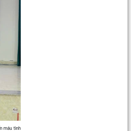
Phường Đông Hải: Nâng cao chất lượng thực
hiện Chỉ thị số 17/CT-UBND về bảo đảm trật tự
đô thị
Phường Đông Hải tổ chức tập huấn chuyển đổi
số, ứng dụng MISA iGOV và MISA OneAI
PHƯỜNG ĐÔNG HẢI TRIỂN KHAI HƯỚNG DẪN CÀI
ĐẶT ETAX MOBILE
Phường Đông Hải triển khai hướng dẫn cài đặt
eTax Mobile phục vụ nộp thuế sử dụng đất phi
nông...
Phường Đông Hải triển khai kế hoạch bồi dưỡng
kiến thức quốc phòng và an ninh đối tượng 4
năm 2026
Phường Đông Hải công bố phương án bồi
thường, hỗ trợ Dự án đầu tư xây dựng Trường
n máu tình