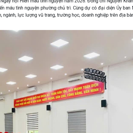
c Ngày hội Hiến máu tình nguyện năm 2026. Đồng chí Nguyễn Khán
n máu tình nguyện phường chủ trì. Cùng dự có đại diện Ủy ban
n, ngành, lực lượng vũ trang, trường học, doanh nghiệp trên địa bà