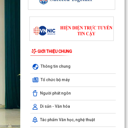
Quyết định số 1143/QĐ-UBND ngày 03/8/2026
của UBND phường Đông Hải về việc thu hồi đất
để thực hiện...
Quyết định số 1142/QĐ-UBND ngày 03/8/2026
của UBND phường Đông Hải về việc thu hồi đất
để thực hiện...
GIỚI THIỆU CHUNG
Hải Phòng đẩy nhanh tiến độ đo đạc, lập hồ sơ
địa chính và hoàn thiện cơ sở dữ liệu đất đai
Thông tin chung
Phường Đông Hải tổ chức sinh hoạt dưới cờ
tháng 8/2026
Tổ chức bộ máy
Phường Đông Hải: Giao ban Hiệu trưởng, triển
Người phát ngôn
khai nhiệm vụ chuẩn bị năm học 2026 – 2027
HĐND phường Đông Hải giám sát chuyên đề việc
Di sản - Văn hóa
thực hiện nhiệm vụ thu ngân sách nhà nước
năm 2026
Tác phẩm Văn học, nghệ thuật