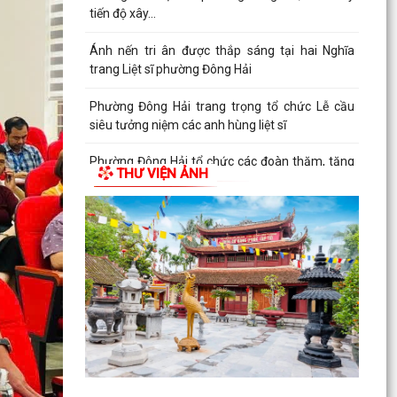
tiến độ xây...
Ánh nến tri ân được thắp sáng tại hai Nghĩa
trang Liệt sĩ phường Đông Hải
Phường Đông Hải trang trọng tổ chức Lễ cầu
siêu tưởng niệm các anh hùng liệt sĩ
Phường Đông Hải tổ chức các đoàn thăm, tặng
THƯ VIỆN ẢNH
quà gia đình chính sách nhân kỷ niệm 79 năm
Ngày Thương...
Phường Đông Hải phối hợp trao quà tri ân người
có công nhân kỷ niệm 79 năm Ngày Thương
binh - Liệt...
Giáo xứ Xâm Bồ dâng hoa tri ân các anh hùng
liệt sĩ
Hội CCB phường Đông Hải phát huy vai trò nòng
cốt trong chăm sóc Nghĩa trang liệt sĩ