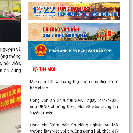
Phường Đông Hải tham dự trực tuyến Hội nghị
toàn quốc quán triệt Nghị quyết Hội nghị lần thứ
ba Ban...
THƯ CẢM ƠN
PHƯỜNG ĐÔNG HẢI TRIỂN KHAI CHƯƠNG TRÌNH
ĐỀ ÁN 06 GIAI ĐOẠN 2026–2030
 nguyện và
rộng thông
UBND phường Đông Hải: Quyết liệt thực hiện
 hội viên,
nhiệm vụ trọng tâm, tạo đà hoàn thành các
TIN MỚI
mục tiêu năm...
ần bổ sung
Miễn phí 100% chứng thực bản sao điện tử từ
bản chính
Công văn số 2470/UBND-KT ngày 27/7/2026
của UBND phường Đông Hải về việc thông tin,
tuyên truyền...
Đồng chí Giám đốc Sở Nông nghiệp và Môi
trường làm việc với phường Đông Hải, thúc đẩy