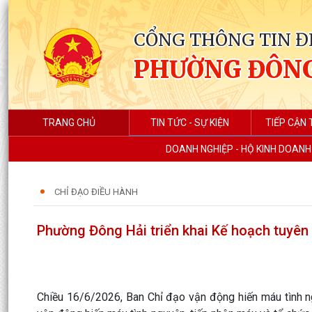
CỔNG THÔNG TIN Đ
PHƯỜNG ĐÔNG
TRANG CHỦ
TIN TỨC - SỰ KIỆN
TIẾP CẬN 
DOANH NGHIỆP - HỘ KINH DOANH
CHỈ ĐẠO ĐIỀU HÀNH
Phường Đông Hải triển khai Kế hoạch tuyên
Chiều 16/6/2026, Ban Chỉ đạo vận động hiến máu tình ng