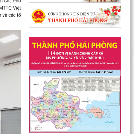
h Chi, Phó
 MTTQ Việt
n và các tổ