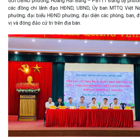
tịch UBND phường; Hoàng Hải Bằng – PBTTT Đảng uỷ phườ
các đồng chí lãnh đạo HĐND, UBND, Ủy ban MTTQ Việt N
phường; đại biểu HĐND phường; đại diện các phòng, ban, 
vị và đông đảo cử tri trên địa bàn.