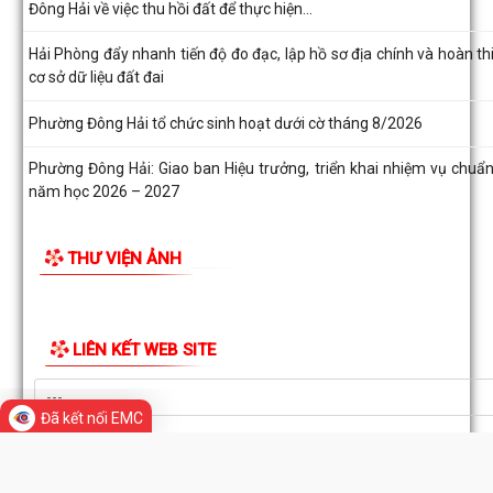
năm 2026
Quyết định số 1143/QĐ-UBND ngày 03/8/2026 của UBND phư
Đông Hải về việc thu hồi đất để thực hiện...
Quyết định số 1142/QĐ-UBND ngày 03/8/2026 của UBND phư
Đông Hải về việc thu hồi đất để thực hiện...
Hải Phòng đẩy nhanh tiến độ đo đạc, lập hồ sơ địa chính và hoàn th
cơ sở dữ liệu đất đai
Phường Đông Hải tổ chức sinh hoạt dưới cờ tháng 8/2026
Phường Đông Hải: Giao ban Hiệu trưởng, triển khai nhiệm vụ chuẩn
năm học 2026 – 2027
HĐND phường Đông Hải giám sát chuyên đề việc thực hiện nhiệm
THƯ VIỆN ẢNH
thu ngân sách nhà nước năm 2026
Đã kết nối EMC
Phường Đông Hải tham dự trực tuyến Hội nghị toàn quốc quán tr
Nghị quyết Hội nghị lần thứ ba Ban...