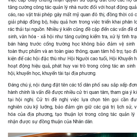
tăng cường công tác quản lý nhà nước đối với hoạt động qu
cáo, rao vặt trái phép gây mất mỹ quan đô thị; đồng thời có 
giải pháp đồng bộ, hiệu quả hơn trong việc triển khai phân l
rác thải tại nguồn. Nhiều ý kiến cũng đề cập đến các vấn đề 
sinh, văn hóa - xã hội như tăng cường kiểm tra, xử lý tình tr
bán hàng trước cổng trường học không bảo đảm vệ sinh
toàn thực phẩm và an toàn giao thông; quan tâm hỗ trợ, tạo đ
kiện để các hội đặc thù như Hội Người cao tuổi, Hội Khuyến 
hoạt động hiệu quả, phát huy vai trò trong công tác an sinh
hội, khuyến học, khuyến tài tại địa phương.
Đáng chú ý, nội dung đặt tên các tổ dân phố sau sắp xếp đơn
hành chính là vấn đề được nhiều cử tri quan tâm, tham gia ý k
tại hội nghị. Cử tri đề nghị việc lựa chọn tên gọi cần đ
nghiên cứu kỹ lưỡng, bảo đảm gìn giữ các giá trị lịch sử, 
hóa của địa phương, tạo thuận lợi trong công tác quản lý
nhận được sự đồng thuận của Nhân dân.