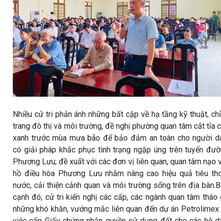
Nhiều cử tri phản ánh những bất cập về hạ tầng kỹ thuật, ch
trang đô thị và môi trường, đề nghị phường quan tâm cắt tỉa 
xanh trước mùa mưa bão để bảo đảm an toàn cho người d
có giải pháp khắc phục tình trạng ngập úng trên tuyến đư
Phương Lưu; đề xuất với các đơn vị liên quan, quan tâm nạo 
hồ điều hòa Phương Lưu nhằm nâng cao hiệu quả tiêu th
nước, cải thiện cảnh quan và môi trường sống trên địa bàn.
cạnh đó, cử tri kiến nghị các cấp, các ngành quan tâm tháo
những khó khăn, vướng mắc liên quan đến dự án Petrolimex
việc cấp Giấy chứng nhận quyền sử dụng đất cho các hộ d