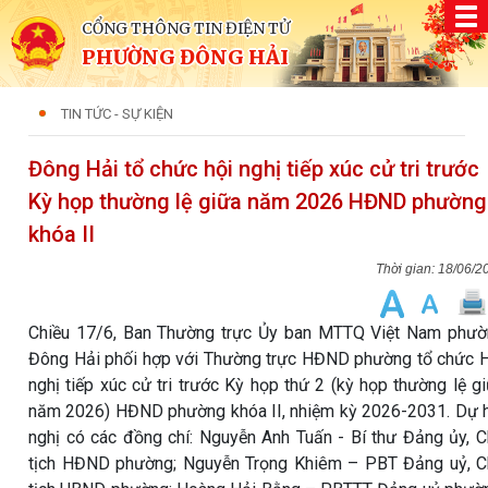
CỔNG THÔNG TIN ĐIỆN TỬ
PHƯỜNG ĐÔNG HẢI
TIN TỨC - SỰ KIỆN
Đông Hải tổ chức hội nghị tiếp xúc cử tri trước
Kỳ họp thường lệ giữa năm 2026 HĐND phường
khóa II
18/06/2
Chiều 17/6, Ban Thường trực Ủy ban MTTQ Việt Nam phư
Đông Hải phối hợp với Thường trực HĐND phường tổ chức 
nghị tiếp xúc cử tri trước Kỳ họp thứ 2 (kỳ họp thường lệ g
năm 2026) HĐND phường khóa II, nhiệm kỳ 2026-2031. Dự 
nghị có các đồng chí: Nguyễn Anh Tuấn - Bí thư Đảng ủy, 
tịch HĐND phường; Nguyễn Trọng Khiêm – PBT Đảng uỷ, 