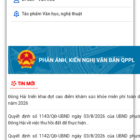
Tác phẩm Văn học, nghệ thuật
Đông Hải triển khai công tác giải phóng mặt bằng Dự án đường sắt 
Cai - Hà Nội - Hải Phòng
Bàn giao mốc giải phóng mặt bằng Dự án phát triển thành phố 
Phòng thích ứng với biến đổi khí...
Đồng chí Chủ tịch UBND phường Đông Hải dự sinh hoạt Chi bộ Tổ 
phố Đoạn Xá 1
Quyết định số 1163/QĐ-UBND ngày 04/8/2026 của UBND phư
Đông Hải về việc công bố Người phát ngôn...
Nâng cao hiệu quả quản lý thu, chi tại các di tích trên địa bàn phư
TIN MỚI
Đông Hải
Đông Hải triển khai đợt cao điểm khám sức khỏe miễn phí toàn 