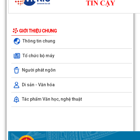
GIỚI THIỆU CHUNG
Thông tin chung
Đông Hải triển khai công tác giải phóng mặt bằng Dự án đường sắt 
Cai - Hà Nội - Hải Phòng
Tổ chức bộ máy
Bàn giao mốc giải phóng mặt bằng Dự án phát triển thành phố 
Phòng thích ứng với biến đổi khí...
Người phát ngôn
Đồng chí Chủ tịch UBND phường Đông Hải dự sinh hoạt Chi bộ Tổ 
Di sản - Văn hóa
phố Đoạn Xá 1
Tác phẩm Văn học, nghệ thuật
Quyết định số 1163/QĐ-UBND ngày 04/8/2026 của UBND phư
Đông Hải về việc công bố Người phát ngôn...
Nâng cao hiệu quả quản lý thu, chi tại các di tích trên địa bàn phư
Đông Hải