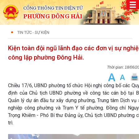
CỔNG THÔNG TIN ĐIỆN TỬ
PHƯỜNG ĐÔNG HẢI
TIN TỨC - SỰ KIỆN
Kiện toàn đội ngũ lãnh đạo các đơn vị sự nghi
công lập phường Đông Hải.
18/06/2
Chiều 17/6, UBND phường tổ chức Hội nghị công bố các Qu
định của Chủ tịch UBND phường về công tác cán bộ tại 
Quản lý dự án đầu tư xây dựng phường, Trung tâm Dịch vụ
nghiệp công phường và Trạm Y tế phường. Đồng chí Ngu
Trọng Khiêm - Phó Bí thư Đảng ủy, Chủ tịch UBND phường 
trì.