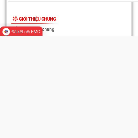
GIỚI THIỆU CHUNG
Đông Hải triển khai công tác giải phóng mặt bằng Dự án đường sắt 
Cai - Hà Nội - Hải Phòng
Thông tin chung
Đã kết nối EMC
Bàn giao mốc giải phóng mặt bằng Dự án phát triển thành phố 
Tổ chức bộ máy
Phòng thích ứng với biến đổi khí...
Người phát ngôn
Đồng chí Chủ tịch UBND phường Đông Hải dự sinh hoạt Chi bộ Tổ 
phố Đoạn Xá 1
Di sản - Văn hóa
Quyết định số 1163/QĐ-UBND ngày 04/8/2026 của UBND phư
Đông Hải về việc công bố Người phát ngôn...
Tác phẩm Văn học, nghệ thuật
Nâng cao hiệu quả quản lý thu, chi tại các di tích trên địa bàn phư
Đông Hải
Đông Hải triển khai đợt cao điểm khám sức khỏe miễn phí toàn 
năm 2026
Quyết định số 1143/QĐ-UBND ngày 03/8/2026 của UBND phư