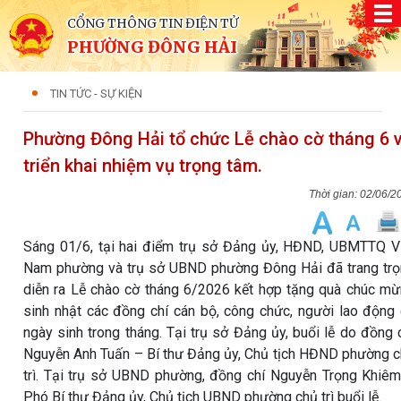
CỔNG THÔNG TIN ĐIỆN TỬ
PHƯỜNG ĐÔNG HẢI
TIN TỨC - SỰ KIỆN
Phường Đông Hải tổ chức Lễ chào cờ tháng 6 
triển khai nhiệm vụ trọng tâm.
02/06/2
Sáng 01/6, tại hai điểm trụ sở Đảng ủy, HĐND, UBMTTQ V
Nam phường và trụ sở UBND phường Đông Hải đã trang tr
diễn ra Lễ chào cờ tháng 6/2026 kết hợp tặng quà chúc m
sinh nhật các đồng chí cán bộ, công chức, người lao động
ngày sinh trong tháng. Tại trụ sở Đảng ủy, buổi lễ do đồng 
Nguyễn Anh Tuấn – Bí thư Đảng ủy, Chủ tịch HĐND phường 
trì. Tại trụ sở UBND phường, đồng chí Nguyễn Trọng Khiê
Phó Bí thư Đảng ủy, Chủ tịch UBND phường chủ trì buổi lễ.