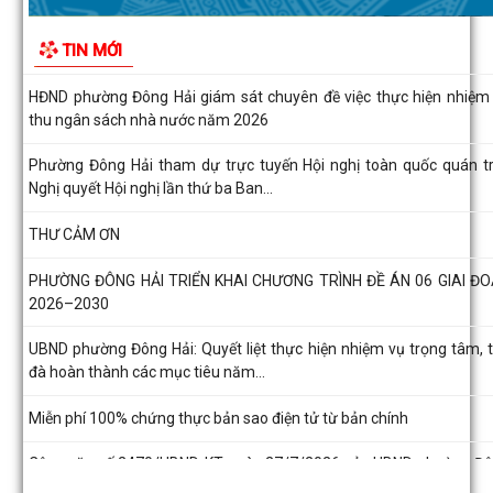
năm học 2026 – 2027
TIN MỚI
HĐND phường Đông Hải giám sát chuyên đề việc thực hiện nhiệm
thu ngân sách nhà nước năm 2026
Phường Đông Hải tham dự trực tuyến Hội nghị toàn quốc quán tr
Nghị quyết Hội nghị lần thứ ba Ban...
THƯ CẢM ƠN
PHƯỜNG ĐÔNG HẢI TRIỂN KHAI CHƯƠNG TRÌNH ĐỀ ÁN 06 GIAI Đ
2026–2030
UBND phường Đông Hải: Quyết liệt thực hiện nhiệm vụ trọng tâm, 
đà hoàn thành các mục tiêu năm...
Miễn phí 100% chứng thực bản sao điện tử từ bản chính
Công văn số 2470/UBND-KT ngày 27/7/2026 của UBND phường Đ
Hải về việc thông tin, tuyên truyền...
Đồng chí Giám đốc Sở Nông nghiệp và Môi trường làm việc với phư