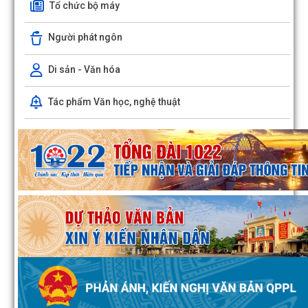
Tổ chức bộ máy
Người phát ngôn
Di sản - Văn hóa
Tác phẩm Văn học, nghệ thuật
Quyết định số 1143/QĐ-UBND ngày 03/8/2026 của UBND phư
Đông Hải về việc thu hồi đất để thực hiện...
Quyết định số 1142/QĐ-UBND ngày 03/8/2026 của UBND phư
Đông Hải về việc thu hồi đất để thực hiện...
Hải Phòng đẩy nhanh tiến độ đo đạc, lập hồ sơ địa chính và hoàn th
cơ sở dữ liệu đất đai
Phường Đông Hải tổ chức sinh hoạt dưới cờ tháng 8/2026
Phường Đông Hải: Giao ban Hiệu trưởng, triển khai nhiệm vụ chuẩn