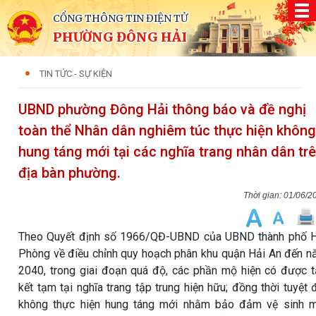
CỔNG THÔNG TIN ĐIỆN TỬ
PHƯỜNG ĐÔNG HẢI
TIN TỨC - SỰ KIỆN
UBND phường Đông Hải thông báo và đề nghị
toàn thể Nhân dân nghiêm túc thực hiện không
hung táng mới tại các nghĩa trang nhân dân tr
địa bàn phường.
01/06/2
Theo Quyết định số 1966/QĐ-UBND của UBND thành phố H
Phòng về điều chỉnh quy hoạch phân khu quận Hải An đến 
2040, trong giai đoạn quá độ, các phần mộ hiện có được 
kết tạm tại nghĩa trang tập trung hiện hữu; đồng thời tuyệt 
không thực hiện hung táng mới nhằm bảo đảm vệ sinh m