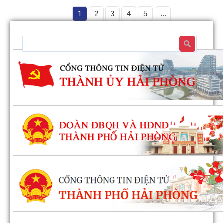
1
2
3
4
5
...